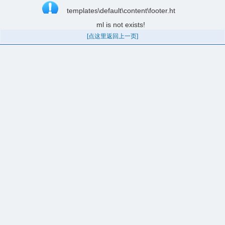
templates\default\content\footer.ht
ml is not exists!
[点这里返回上一页]