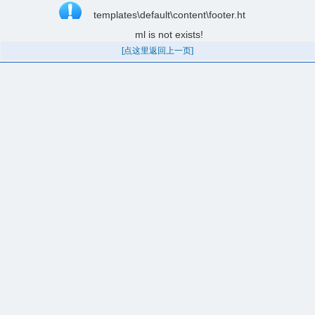
templates\default\content\footer.ht
ml is not exists!
[点这里返回上一页]